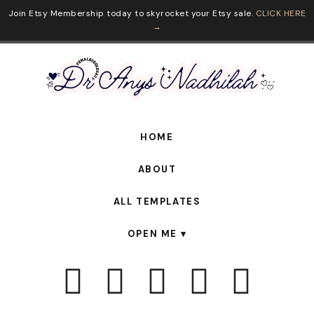
Join Etsy Membership today to skyrocket your Etsy sale.
CLICK HERE
→
HOME
ABOUT
ALL TEMPLATES
OPEN ME