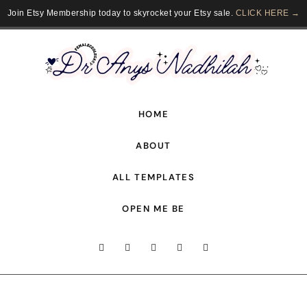
Join Etsy Membership today to skyrocket your Etsy sale.
CLICK HERE →
HOME
ABOUT
ALL TEMPLATES
OPEN ME