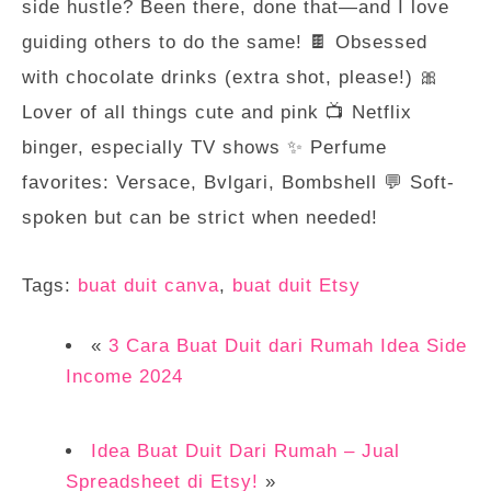
side hustle? Been there, done that—and I love
guiding others to do the same! 🍫 Obsessed
with chocolate drinks (extra shot, please!) 🎀
Lover of all things cute and pink 📺 Netflix
binger, especially TV shows ✨ Perfume
favorites: Versace, Bvlgari, Bombshell 💬 Soft-
spoken but can be strict when needed!
Tags:
buat duit canva
,
buat duit Etsy
«
3 Cara Buat Duit dari Rumah Idea Side
Income 2024
Idea Buat Duit Dari Rumah – Jual
Spreadsheet di Etsy!
»