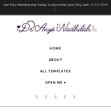
Join Etsy Membership today to skyrocket your Etsy sale.
CLICK HERE
→
HOME
ABOUT
ALL TEMPLATES
OPEN ME