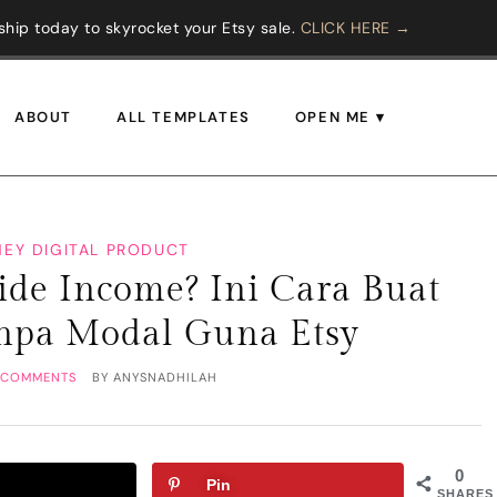
hip today to skyrocket your Etsy sale.
CLICK HERE →
ABOUT
ALL TEMPLATES
OPEN ME
EY DIGITAL PRODUCT
ide Income? Ini Cara Buat
anpa Modal Guna Etsy
 COMMENTS
BY
ANYSNADHILAH
0
Pin
SHARES