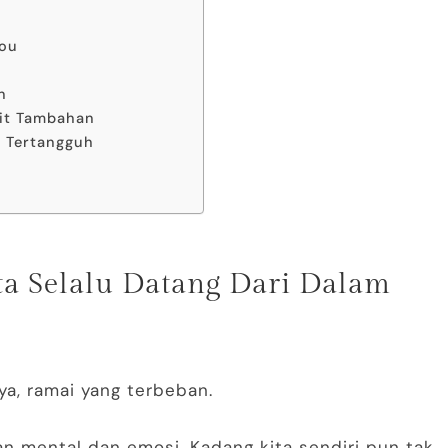
You
n
uit Tambahan
g Tertangguh
ta Selalu Datang Dari Dalam
ya, ramai yang terbeban.
n mental dan emosi. Kadang kita sendiri pun tak