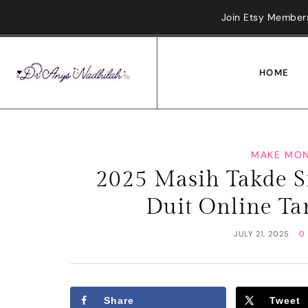
Join Etsy Members
HOME
MAKE MON
2025 Masih Takde S
Duit Online T
JULY 21, 2025
0
Share
Tweet