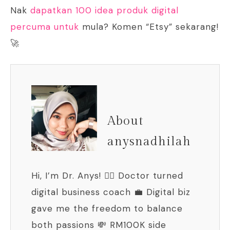
Nak
dapatkan 100 idea produk digital
percuma untuk
mula? Komen “Etsy” sekarang!
🚀
About
anysnadhilah
Hi, I’m Dr. Anys! 👩‍⚕️ Doctor turned
digital business coach 💼 Digital biz
gave me the freedom to balance
both passions 💸 RM100K side