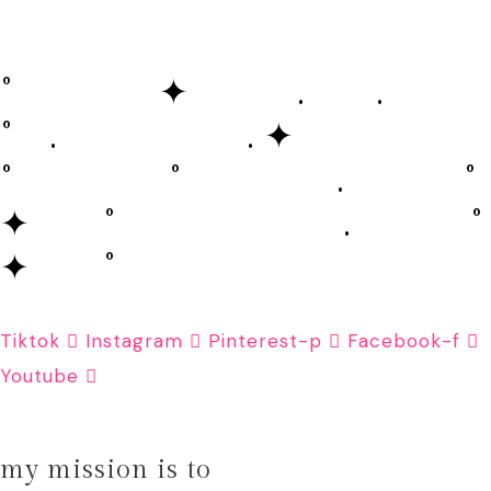
˚ ✦ . .
˚ . . ✦
˚ ˚ . ˚
✦ ˚ . ˚
✦ ˚
Tiktok
Instagram
Pinterest-p
Facebook-f
Youtube
my mission is to