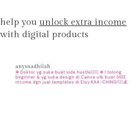
help you
unlock extra income
with digital products
anysnadhilah
❁ Doktor yg suka buat side hustle👩🏻‍⚕️
❁ I tolong
beginner & yg suka design di Canva utk buat SIDE
income dgn jual templates di Etsy.KAA-CHING!👇🏼💰