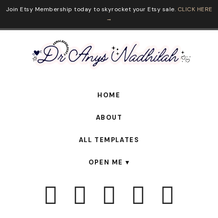
Join Etsy Membership today to skyrocket your Etsy sale.
CLICK HERE
→
HOME
ABOUT
ALL TEMPLATES
OPEN ME