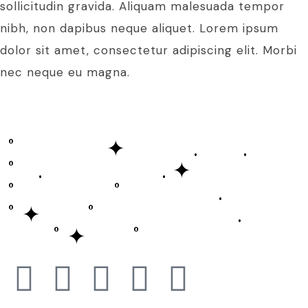
sollicitudin gravida. Aliquam malesuada tempor
nibh, non dapibus neque aliquet. Lorem ipsum
dolor sit amet, consectetur adipiscing elit. Morbi
nec neque eu magna.
˚ ✦ . .
˚ . . ✦
˚ ˚ .
˚ ✦ ˚ .
˚ ✦ ˚